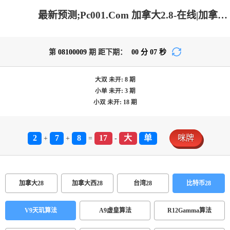
最新预测;Pc001.Com 加拿大2.8-在线|加拿大2.8在线|加拿大2.8走势咪牌预测|加拿大pc2.8预测-在线预测|加拿大在线咪牌_专注研究2.8_加拿大PC在线走势_官方数据!
第
08100009
期 距下期：
00
分
07
秒
大双
未开:
8
期
小单
未开:
3
期
小双
未开:
18
期
2
7
8
17
大
单
咪牌
+
+
=
-
加拿大28
加拿大西28
台湾28
比特币28
V9天玑算法
A9虚皇算法
R12Gamma算法