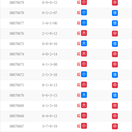
小
08070679
6+9+0=15
殺
中
双
小
08070678
0+5+2=07
殺
错
单
小
08070677
1+4+1=06
殺
错
双
大
08070676
2+1+9=12
殺
中
单
大
08070675
0+8+8=16
殺
错
双
大
08070674
4+8+2=14
殺
中
单
小
08070673
4+1+3=08
殺
中
单
小
08070672
2+5+3=10
殺
错
双
小
08070671
8+1+4=13
殺
中
双
大
08070670
6+6+3=15
殺
错
单
大
08070669
4+1+5=10
殺
中
双
小
08070668
8+4+0=12
殺
中
单
小
08070667
3+7+9=19
殺
中
单