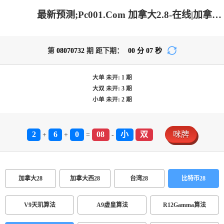
最新预测;Pc001.Com 加拿大2.8-在线|加拿大2.8在线|加拿大2.8走势咪牌预测|加拿大pc2.8预测-在线预测|加拿大在线咪牌_专注研究2.8_加拿大PC在线走势_官方数据!
第
08070732
期 距下期：
00
分
07
秒
大单
未开:
1
期
大双
未开:
3
期
小单
未开:
2
期
2
6
0
08
小
双
咪牌
+
+
=
-
加拿大28
加拿大西28
台湾28
比特币28
V9天玑算法
A9虚皇算法
R12Gamma算法