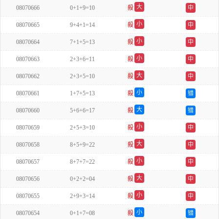
大
08070666
0+1+9=10
殺
中
双
小
08070665
9+4+1=14
殺
中
单
小
08070664
7+1+5=13
殺
中
双
小
08070663
2+3+6=11
殺
中
双
大
08070662
2+3+5=10
殺
中
双
小
08070661
1+7+5=13
殺
错
单
大
08070660
5+6+6=17
殺
错
单
小
08070659
2+5+3=10
殺
中
单
大
08070658
8+5+9=22
殺
中
单
小
08070657
8+7+7=22
殺
中
单
大
08070656
0+2+2=04
殺
中
单
小
08070655
2+9+3=14
殺
中
单
小
08070654
0+1+7=08
殺
错