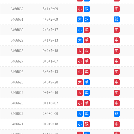
3466632
5+1+3=09
小
双
中
3466631
4+3+2=09
大
双
错
3466630
2+8+7=17
小
单
中
3466629
3+1+9=13
大
单
中
3466628
9+2+7=18
大
双
中
3466627
0+6+1=07
小
单
中
3466626
3+3+7=13
小
单
中
3466625
6+5+9=20
大
单
中
3466624
9+1+6=16
大
单
中
3466623
0+1+6=07
小
单
中
3466622
2+4+0=06
大
单
错
3466621
0+9+9=18
小
双
中