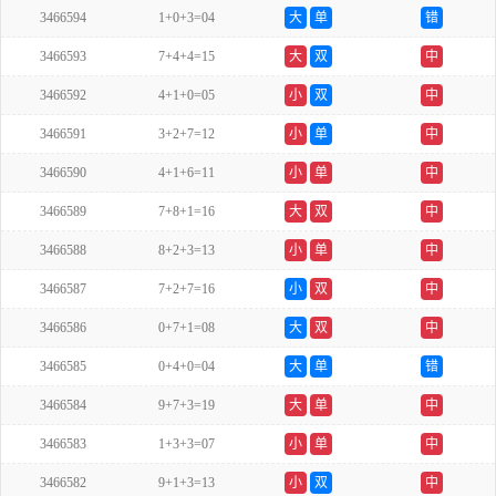
3466594
1+0+3=04
大
单
错
3466593
7+4+4=15
大
双
中
3466592
4+1+0=05
小
双
中
3466591
3+2+7=12
小
单
中
3466590
4+1+6=11
小
单
中
3466589
7+8+1=16
大
双
中
3466588
8+2+3=13
小
单
中
3466587
7+2+7=16
小
双
中
3466586
0+7+1=08
大
双
中
3466585
0+4+0=04
大
单
错
3466584
9+7+3=19
大
单
中
3466583
1+3+3=07
小
单
中
3466582
9+1+3=13
小
双
中