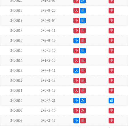
3466620
1+1+5=07
小
双
中
3466619
3+8+9=20
大
单
中
3466618
0+4+0=04
小
单
中
3466617
5+0+6=11
小
单
中
3466616
7+3+9=19
小
单
中
3466615
4+5+1=10
小
单
中
3466614
9+1+5=15
大
单
中
3466613
0+7+4=11
大
单
中
3466612
3+8+2=13
小
单
中
3466611
5+6+8=19
大
单
中
3466610
9+5+7=21
小
双
错
3466609
2+3+5=10
小
双
中
3466608
6+9+2=17
小
单
中