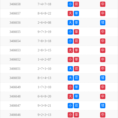
3466658
7+4+7=18
小
双
中
3466657
8+6+8=22
大
单
中
3466656
2+6+0=08
大
单
错
3466655
9+7+3=19
小
单
中
3466654
7+8+3=18
小
双
中
3466653
2+8+5=15
大
单
中
3466652
1+4+2=07
小
单
中
3466651
2+7+1=10
大
双
中
3466650
8+1+4=13
大
双
错
3466649
1+7+2=10
小
单
中
3466648
6+6+8=20
大
单
中
3466647
9+3+9=21
小
双
错
3466646
9+2+2=13
小
单
中