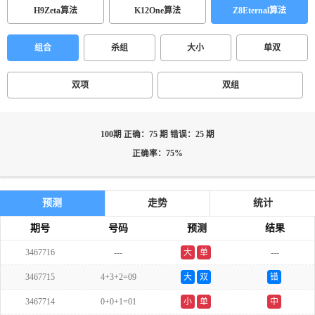
H9Zeta算法
K12One算法
Z8Eternal算法
组合
杀组
大小
单双
双项
双组
100期 正确：75 期 错误：25 期
正确率：75%
预测
走势
统计
期号
号码
预测
结果
3467716
---
大
单
---
3467715
4+3+2=09
大
双
错
3467714
0+0+1=01
小
单
中