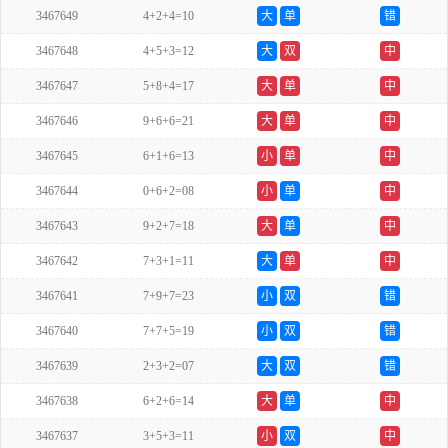
3467649
4+2+4=10
大
单
错
3467648
4+5+3=12
大
双
中
3467647
5+8+4=17
大
单
中
3467646
9+6+6=21
大
单
中
3467645
6+1+6=13
小
单
中
3467644
0+6+2=08
小
单
中
3467643
9+2+7=18
大
单
中
3467642
7+3+1=11
大
单
中
3467641
7+9+7=23
小
双
错
3467640
7+7+5=19
小
双
错
3467639
2+3+2=07
大
双
错
3467638
6+2+6=14
大
单
中
3467637
3+5+3=11
小
双
中