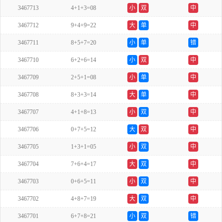
3467713
4+1+3=08
小
双
中
3467712
9+4+9=22
大
单
中
3467711
8+5+7=20
小
单
错
3467710
6+2+6=14
小
双
中
3467709
2+5+1=08
小
单
中
3467708
8+3+3=14
大
单
中
3467707
4+1+8=13
小
双
中
3467706
0+7+5=12
大
双
中
3467705
1+3+1=05
小
双
中
3467704
7+6+4=17
大
双
中
3467703
0+6+5=11
小
双
中
3467702
4+8+7=19
大
双
中
3467701
6+7+8=21
小
双
错