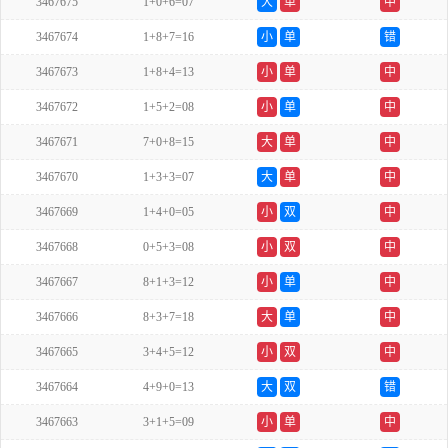
3467675
1+0+6=07
大
单
中
3467674
1+8+7=16
小
单
错
3467673
1+8+4=13
小
单
中
3467672
1+5+2=08
小
单
中
3467671
7+0+8=15
大
单
中
3467670
1+3+3=07
大
单
中
3467669
1+4+0=05
小
双
中
3467668
0+5+3=08
小
双
中
3467667
8+1+3=12
小
单
中
3467666
8+3+7=18
大
单
中
3467665
3+4+5=12
小
双
中
3467664
4+9+0=13
大
双
错
3467663
3+1+5=09
小
单
中