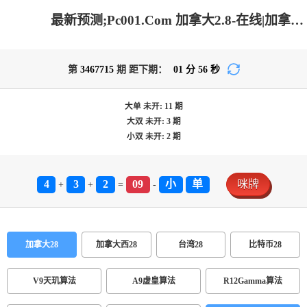
最新预测;Pc001.Com 加拿大2.8-在线|加拿大2.8在线|加拿大2.8走势咪牌预测|加拿大pc2.8预测-在线预测|加拿大在线咪牌_专注研究2.8_加拿大PC在线走势_官方数据!
第
3467715
期 距下期：
01
分
56
秒
大单
未开:
11
期
大双
未开:
3
期
小双
未开:
2
期
4
3
2
09
小
单
咪牌
+
+
=
-
加拿大28
加拿大西28
台湾28
比特币28
V9天玑算法
A9虚皇算法
R12Gamma算法