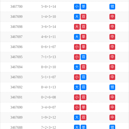
3467700
5+8+1=14
小
单
错
3467699
1+4+5=10
大
双
中
3467698
3+6+5=14
大
双
中
3467697
4+6+1=11
大
单
中
3467696
0+6+1=07
小
单
中
3467695
7+1+5=13
小
双
中
3467694
8+0+2=10
大
双
中
3467693
5+1+1=07
小
双
中
3467692
8+4+1=13
大
双
错
3467691
0+2+6=08
小
双
中
3467690
3+4+0=07
小
单
中
3467689
1+9+2=12
大
双
中
3467688
7+2+3=12
大
单
错