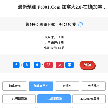
最新预测;Pc001.Com 加拿大2.8-在线|加拿大2.8在线|加拿大2.8走势咪牌预测|加拿大pc2.8预测-在线预测|加拿大在线咪牌_专注研究2.8_加拿大PC在线走势_官方数据!
第
61645
期 距下期：
04
分
06
秒
大双
未开:
2
期
小单
未开:
3
期
小双
未开:
14
期
6
8
9
23
大
单
咪牌
+
+
=
-
加拿大28
加拿大西28
台湾28
比特币28
V9天玑算法
A9虚皇算法
R12Gamma算法