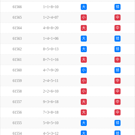
61566
1+1+8=10
大
错
61565
1+2+4=07
小
中
61564
4+8+8=20
大
中
61563
1+4+1=06
大
错
61562
8+5+0=13
大
错
61561
8+7+1=16
大
中
61560
4+7+9=20
小
错
61559
2+4+5=11
小
中
61558
2+2+6=10
小
中
61557
9+3+6=18
大
中
61556
7+3+8=18
大
中
61555
5+0+5=10
大
错
61554
4+5+3=12
大
错