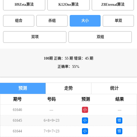
H9Zeta算法
K12One算法
Z8Eternal算法
组合
杀组
大小
单双
双项
双组
100期 正确：55 期 错误：45 期
正确率：55%
预测
走势
统计
期号
号码
预测
结果
61646
---
小
---
双
61645
6+8+9=23
小
错
61644
7+9+7=23
小
错