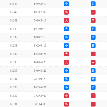
61643
6+9+3=18
小
错
61642
0+2+7=09
小
中
61641
5+9+5=19
大
中
61640
0+4+9=13
大
错
61639
0+8+7=15
小
错
61638
8+2+6=16
小
错
61637
8+5+8=21
大
中
61636
6+8+6=20
大
中
61635
5+9+8=22
小
错
61634
4+7+9=20
小
错
61633
8+7+6=21
小
错
61632
3+2+2=07
小
中
61631
3+1+4=08
小
中