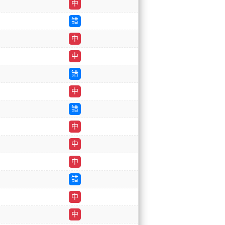
中
错
中
中
错
中
错
中
中
中
错
中
中