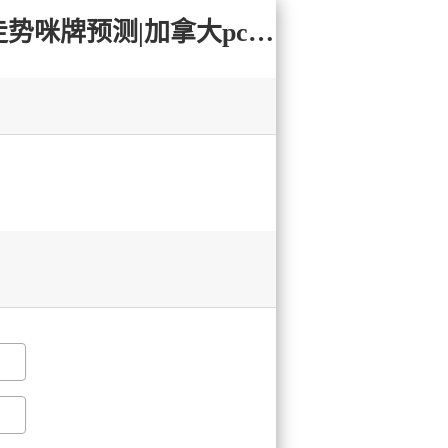
最新预测;Pc001.Com 加拿大2.8-在线|加拿大2.8在线|加拿大2.8走势咪牌预测|加拿大pc2.8预测-在线预测|加拿大在线咪牌_专注研究2.8_加拿大PC在线走势_官方数据!