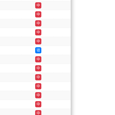
中
中
中
中
中
错
中
中
中
中
中
中
中