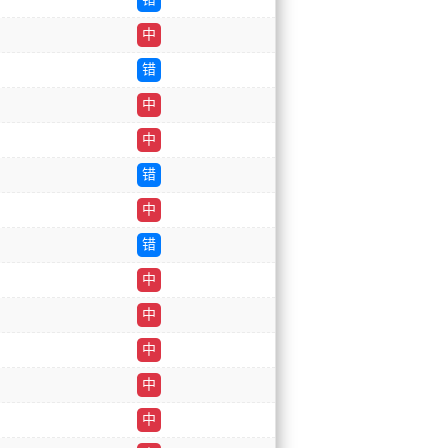
中
错
中
中
错
中
错
中
中
中
中
中