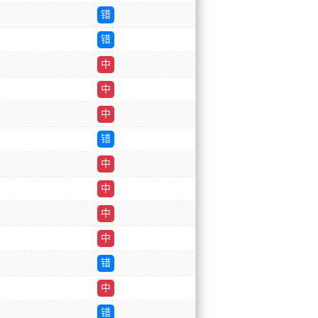
错
错
中
中
中
错
中
中
中
中
错
中
错