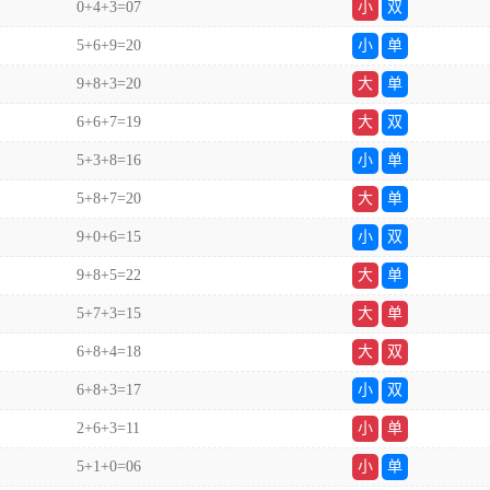
0+4+3=07
小
双
5+6+9=20
小
单
9+8+3=20
大
单
6+6+7=19
大
双
5+3+8=16
小
单
5+8+7=20
大
单
9+0+6=15
小
双
9+8+5=22
大
单
5+7+3=15
大
单
6+8+4=18
大
双
6+8+3=17
小
双
2+6+3=11
小
单
5+1+0=06
小
单