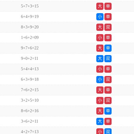
5+7+3=15
大
单
6+4+9=19
小
单
8+3+9=20
大
双
1+6+2=09
小
单
9+7+6=22
大
单
9+0+2=11
大
双
5+4+4=13
小
单
6+3+9=18
小
双
7+6+2=15
大
单
3+2+5=10
小
双
8+6+2=16
大
单
3+6+2=11
大
单
4+2+7=13
小
双