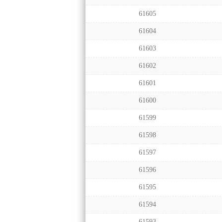
61605
61604
61603
61602
61601
61600
61599
61598
61597
61596
61595
61594
61593