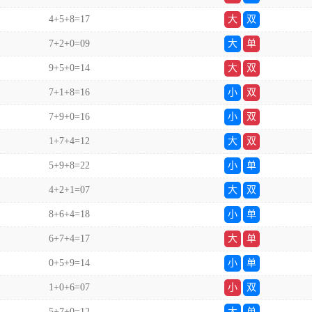
4+5+8=17
大
双
7+2+0=09
大
单
9+5+0=14
大
双
7+1+8=16
小
双
7+9+0=16
小
双
1+7+4=12
大
双
5+9+8=22
小
单
4+2+1=07
大
双
8+6+4=18
小
单
6+7+4=17
大
单
0+5+9=14
小
单
1+0+6=07
小
双
5+7+0=12
大
单