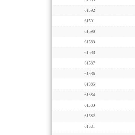
61592
61591
61590
61589
61588
61587
61586
61585
61584
61583
61582
61581