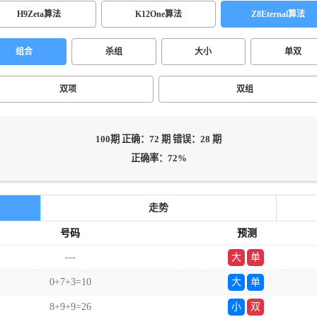
H9Zeta算法
K12One算法
Z8Eternal算法
组合
杀组
大小
单双
双项
双组
100期 正确：72 期 错误：28 期
正确率：72%
走势
号码
预测
---
大
单
0+7+3=10
大
单
8+9+9=26
小
双