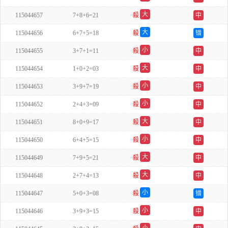
双
大
115044657
7+8+6=21
殺
中
双
大
115044656
6+7+5=18
殺
错
双
小
115044655
3+7+1=11
殺
中
双
大
115044654
1+0+2=03
殺
中
单
小
115044653
3+9+7=19
殺
中
单
小
115044652
2+4+3=09
殺
中
双
大
115044651
8+0+9=17
殺
中
双
小
115044650
6+4+5=15
殺
中
双
大
115044649
7+9+5=21
殺
中
双
大
115044648
2+7+4=13
殺
中
双
小
115044647
5+0+3=08
殺
错
双
小
115044646
3+9+3=15
殺
中
双