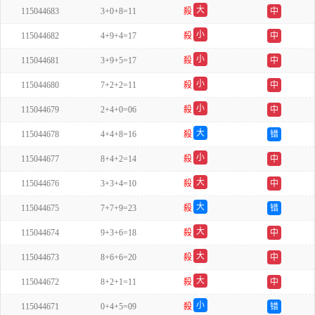
大
115044683
3+0+8=11
殺
中
双
小
115044682
4+9+4=17
殺
中
双
小
115044681
3+9+5=17
殺
中
单
小
115044680
7+2+2=11
殺
中
双
小
115044679
2+4+0=06
殺
中
单
大
115044678
4+4+8=16
殺
错
双
小
115044677
8+4+2=14
殺
中
单
大
115044676
3+3+4=10
殺
中
单
大
115044675
7+7+9=23
殺
错
单
大
115044674
9+3+6=18
殺
中
单
大
115044673
8+6+6=20
殺
中
单
大
115044672
8+2+1=11
殺
中
双
小
115044671
0+4+5=09
殺
错