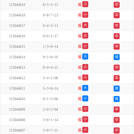
小
115044619
8+5+2=15
殺
中
双
小
115044618
8+8+7=23
殺
中
单
大
115044617
6+4+3=13
殺
中
单
大
115044616
9+6+2=17
殺
中
双
小
115044615
1+5+8=14
殺
中
双
大
115044614
9+1+6=16
殺
错
双
小
115044613
8+9+4=21
殺
中
单
小
115044612
3+4+1=08
殺
中
单
大
115044611
5+3+6=14
殺
错
双
小
115044610
0+1+5=06
殺
错
双
小
115044609
2+0+2=04
殺
中
单
小
115044608
5+8+1=14
殺
中
双
小
115044607
5+9+7=21
殺
中