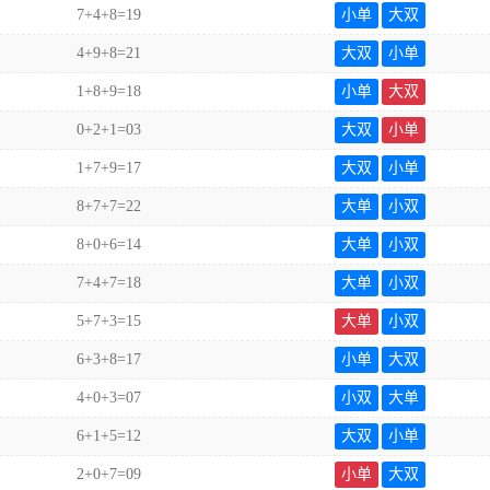
7+4+8=19
小单
大双
4+9+8=21
大双
小单
1+8+9=18
小单
大双
0+2+1=03
大双
小单
1+7+9=17
大双
小单
8+7+7=22
大单
小双
8+0+6=14
大单
小双
7+4+7=18
大单
小双
5+7+3=15
大单
小双
6+3+8=17
小单
大双
4+0+3=07
小双
大单
6+1+5=12
大双
小单
2+0+7=09
小单
大双