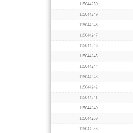
115044250
115044249
115044248
115044247
115044246
115044245
115044244
115044243
115044242
115044241
115044240
115044239
115044238