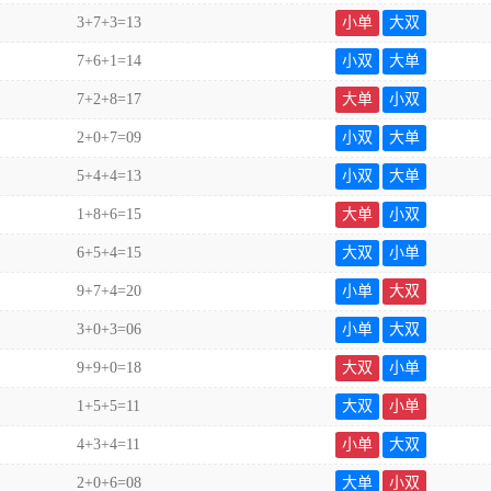
3+7+3=13
小单
大双
7+6+1=14
小双
大单
7+2+8=17
大单
小双
2+0+7=09
小双
大单
5+4+4=13
小双
大单
1+8+6=15
大单
小双
6+5+4=15
大双
小单
9+7+4=20
小单
大双
3+0+3=06
小单
大双
9+9+0=18
大双
小单
1+5+5=11
大双
小单
4+3+4=11
小单
大双
2+0+6=08
大单
小双