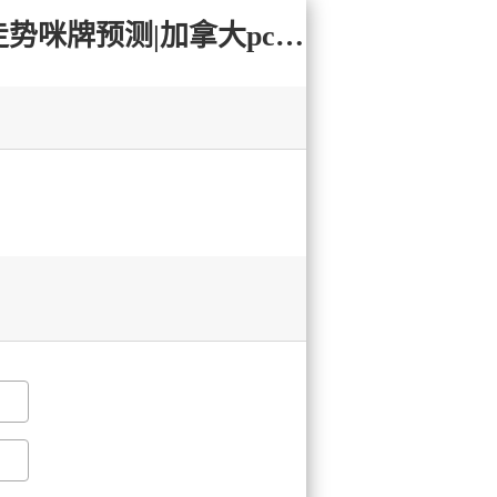
最新预测;Pc001.Com 加拿大2.8-在线|加拿大2.8在线|加拿大2.8走势咪牌预测|加拿大pc2.8预测-在线预测|加拿大在线咪牌_专注研究2.8_加拿大PC在线走势_官方数据!