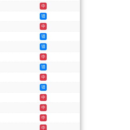
中
错
中
错
错
中
错
中
错
中
中
中
中