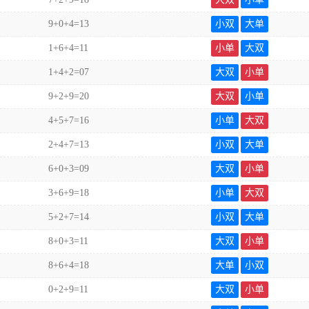
9+0+4=13
小双
大单
1+6+4=11
小单
大双
1+4+2=07
大双
小单
9+2+9=20
大双
小单
4+5+7=16
小单
大双
2+4+7=13
小双
大单
6+0+3=09
大双
小单
3+6+9=18
小单
大双
5+2+7=14
小双
大单
8+0+3=11
大双
小单
8+6+4=18
大单
小双
0+2+9=11
大双
小单