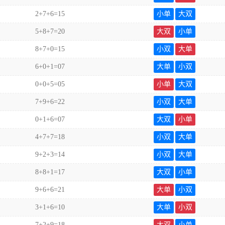
2+7+6=15
小单
大双
5+8+7=20
大双
小单
8+7+0=15
小双
大单
6+0+1=07
大单
小双
0+0+5=05
小单
大双
7+9+6=22
小双
大单
0+1+6=07
大双
小单
4+7+7=18
小双
大单
9+2+3=14
小双
大单
8+8+1=17
大双
小单
9+6+6=21
大单
小双
3+1+6=10
大单
小双
7+2+9=18
大双
小单