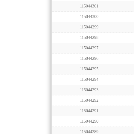
115044301
115044300
115044299
115044298
115044297
115044296
115044295
115044294
115044293
115044292
115044291
115044290
115044289