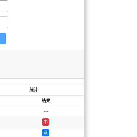
统计
结果
---
中
错