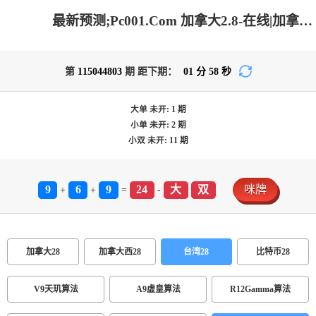
最新预测;Pc001.Com 加拿大2.8-在线|加拿大2.8在线|加拿大2.8走势咪牌预测|加拿大pc2.8预测-在线预测|加拿大在线咪牌_专注研究2.8_加拿大PC在线走势_官方数据!
第
115044803
期 距下期：
01
分
58
秒
大单
未开:
1
期
小单
未开:
2
期
小双
未开:
11
期
9
6
9
24
大
双
咪牌
+
+
=
-
加拿大28
加拿大西28
台湾28
比特币28
V9天玑算法
A9虚皇算法
R12Gamma算法