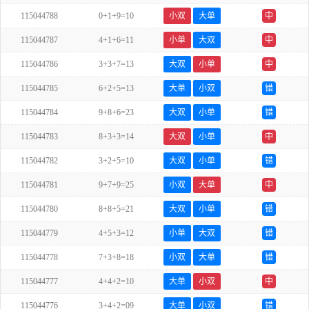
115044788
0+1+9=10
小双
大单
中
115044787
4+1+6=11
小单
大双
中
115044786
3+3+7=13
大双
小单
中
115044785
6+2+5=13
大单
小双
错
115044784
9+8+6=23
大双
小单
错
115044783
8+3+3=14
大双
小单
中
115044782
3+2+5=10
大双
小单
错
115044781
9+7+9=25
小双
大单
中
115044780
8+8+5=21
大双
小单
错
115044779
4+5+3=12
小单
大双
错
115044778
7+3+8=18
小双
大单
错
115044777
4+4+2=10
大单
小双
中
115044776
3+4+2=09
大单
小双
错