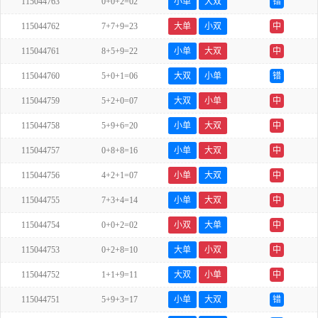
115044763
0+0+2=02
小单
大双
错
115044762
7+7+9=23
大单
小双
中
115044761
8+5+9=22
小单
大双
中
115044760
5+0+1=06
大双
小单
错
115044759
5+2+0=07
大双
小单
中
115044758
5+9+6=20
小单
大双
中
115044757
0+8+8=16
小单
大双
中
115044756
4+2+1=07
小单
大双
中
115044755
7+3+4=14
小单
大双
中
115044754
0+0+2=02
小双
大单
中
115044753
0+2+8=10
大单
小双
中
115044752
1+1+9=11
大双
小单
中
115044751
5+9+3=17
小单
大双
错