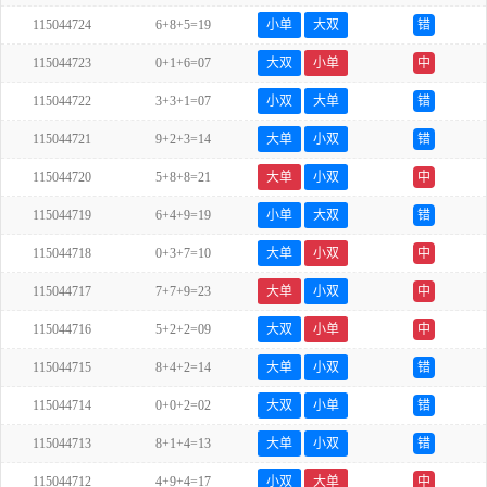
115044724
6+8+5=19
小单
大双
错
115044723
0+1+6=07
大双
小单
中
115044722
3+3+1=07
小双
大单
错
115044721
9+2+3=14
大单
小双
错
115044720
5+8+8=21
大单
小双
中
115044719
6+4+9=19
小单
大双
错
115044718
0+3+7=10
大单
小双
中
115044717
7+7+9=23
大单
小双
中
115044716
5+2+2=09
大双
小单
中
115044715
8+4+2=14
大单
小双
错
115044714
0+0+2=02
大双
小单
错
115044713
8+1+4=13
大单
小双
错
115044712
4+9+4=17
小双
大单
中