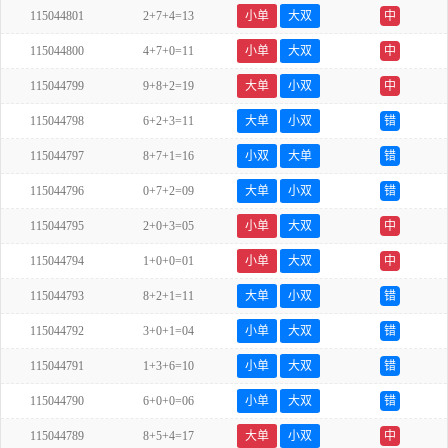
115044801
2+7+4=13
小单
大双
中
115044800
4+7+0=11
小单
大双
中
115044799
9+8+2=19
大单
小双
中
115044798
6+2+3=11
大单
小双
错
115044797
8+7+1=16
小双
大单
错
115044796
0+7+2=09
大单
小双
错
115044795
2+0+3=05
小单
大双
中
115044794
1+0+0=01
小单
大双
中
115044793
8+2+1=11
大单
小双
错
115044792
3+0+1=04
小单
大双
错
115044791
1+3+6=10
小单
大双
错
115044790
6+0+0=06
小单
大双
错
115044789
8+5+4=17
大单
小双
中